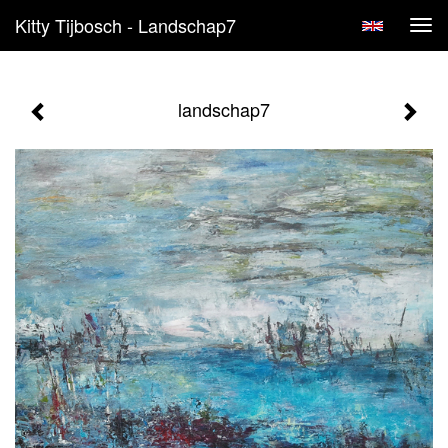
Kitty Tijbosch - Landschap7
Tog
navi
landschap7