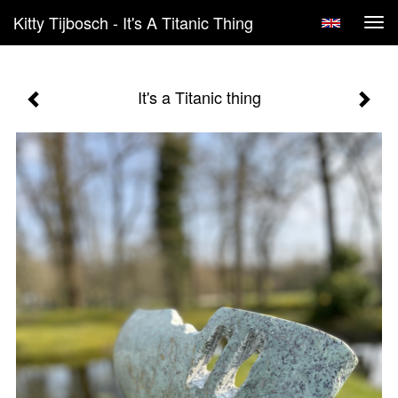
Kitty Tijbosch - It's A Titanic Thing
Tog
navi
It's a Titanic thing