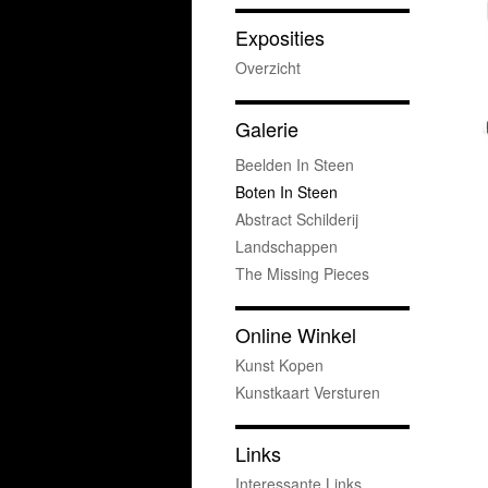
Exposities
Overzicht
Galerie
Beelden In Steen
Boten In Steen
Abstract Schilderij
Landschappen
The Missing Pieces
Online Winkel
Kunst Kopen
Kunstkaart Versturen
Links
Interessante Links