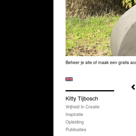
Beheer je site
of
maak een gratis ac
Kitty Tijbosch
Vrijheid In Creatie
Inspiratie
Opleiding
Publicaties