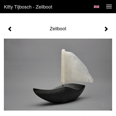
Kitty Tijbosch - Zeilboot
Tog
navi
Zeilboot