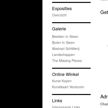
Exposities
Get
Overzicht
Galerie
Beelden In Steen
Boten In Steen
Abstract Schilderij
Landschappen
The Missing Pieces
Online Winkel
Kunst Kopen
Kunstkaart Versturen
Adr
Links
Chat
Interessante Links