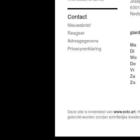
Jose
6301
Nede
Contact
Nieuwsbrief
giard
Reageer
Adresgegevens
Ma
Privacyverklaring
Di
Wo
Do
Vr
Za
Zo
Deze site is onderdeel van
www.exto.art
. 
gebruikt worden zonder schriftelijke toest