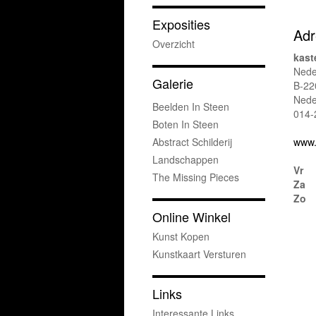
Exposities
Adr
Overzicht
kast
Neder
Galerie
B-22
Nede
Beelden In Steen
014-
Boten In Steen
Abstract Schilderij
www.
Landschappen
Vr
The Missing Pieces
Za
Zo
Online Winkel
Kunst Kopen
Kunstkaart Versturen
Links
Interessante Links