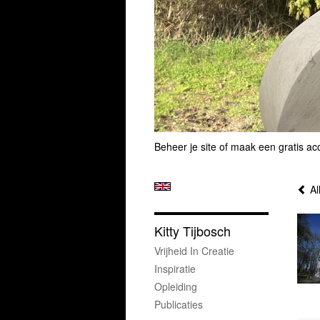
Beheer je site
of
maak een gratis ac
Al
Kitty Tijbosch
Vrijheid In Creatie
Inspiratie
Opleiding
Publicaties