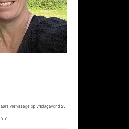
naars vernissage op vrijdagavond 23
2016